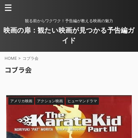
観る前からワクワク！予告編が教える映画の魅力
映画の扉：観たい映画が見つかる予告編ガ
イド
HOME
>
コブラ会
コブラ会
アメリカ映画
アクション映画
ヒューマンドラマ