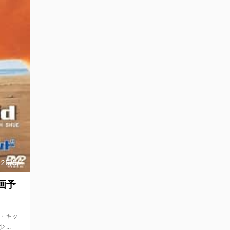
25/5/4
画予
ト・キッ
...