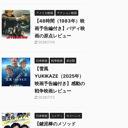
アメリカ映画
アクション映画
【48時間（1983年）映
画予告編付き】バディ映
画の原点レビュー
2026/7/16
日本映画
戦争映画
未分類
【雪風
YUKIKAZE（2025年）
映画予告編付き】感動の
戦争映画レビュー
2026/7/12
日本映画
コメディ
サスペンス
【鍵泥棒のメソッド