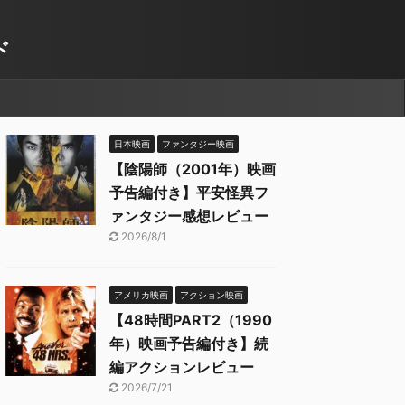
ド
日本映画
ファンタジー映画
【陰陽師（2001年）映画
予告編付き】平安怪異フ
ァンタジー感想レビュー
2026/8/1
アメリカ映画
アクション映画
【48時間PART2（1990
年）映画予告編付き】続
編アクションレビュー
2026/7/21