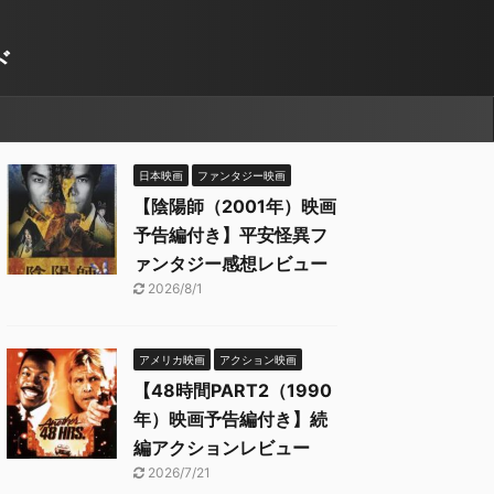
ド
日本映画
ファンタジー映画
【陰陽師（2001年）映画
予告編付き】平安怪異フ
ァンタジー感想レビュー
2026/8/1
アメリカ映画
アクション映画
【48時間PART2（1990
年）映画予告編付き】続
編アクションレビュー
2026/7/21