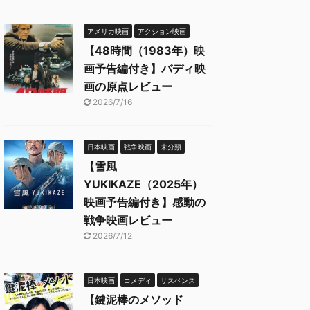
アメリカ映画
アクション映画
【48時間（1983年）映
画予告編付き】バディ映
画の原点レビュー
2026/7/16
日本映画
戦争映画
未分類
【雪風
YUKIKAZE（2025年）
映画予告編付き】感動の
戦争映画レビュー
2026/7/12
日本映画
コメディ
サスペンス
【鍵泥棒のメソッド