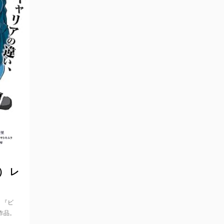
5/2/24
） レ
 『ビ
作品。