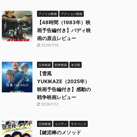
アメリカ映画
アクション映画
【48時間（1983年）映
画予告編付き】バディ映
画の原点レビュー
2026/7/16
日本映画
戦争映画
未分類
【雪風
YUKIKAZE（2025年）
映画予告編付き】感動の
戦争映画レビュー
2026/7/12
日本映画
コメディ
サスペンス
【鍵泥棒のメソッド