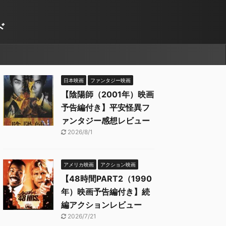
ド
日本映画
ファンタジー映画
【陰陽師（2001年）映画
予告編付き】平安怪異フ
ァンタジー感想レビュー
2026/8/1
アメリカ映画
アクション映画
【48時間PART2（1990
年）映画予告編付き】続
編アクションレビュー
2026/7/21