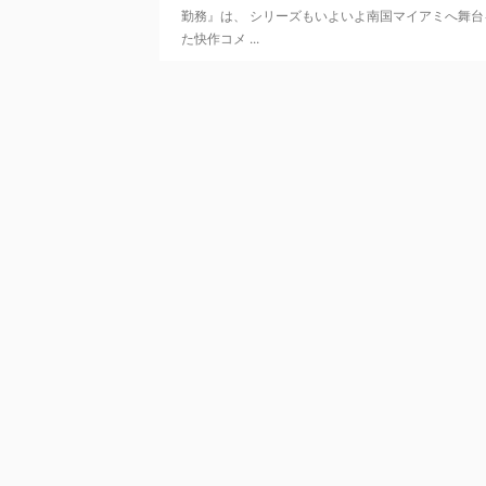
勤務』は、 シリーズもいよいよ南国マイアミへ舞台
た快作コメ ...