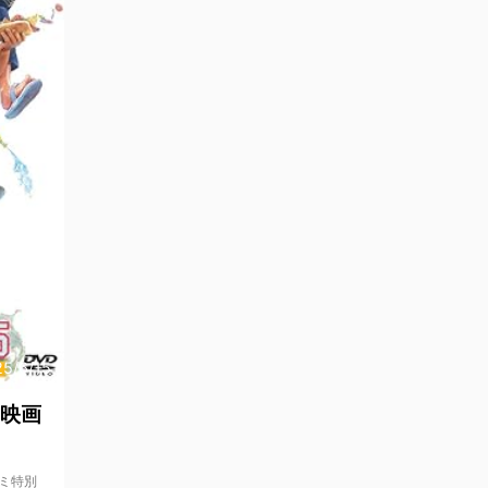
5/6/15
 映画
アミ特別