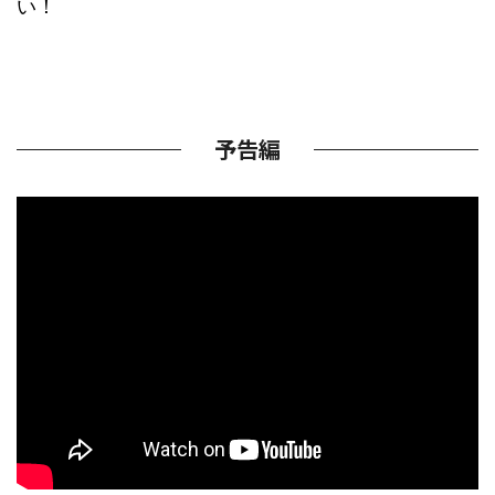
い！
予告編