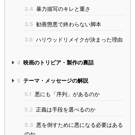
3.4
暴力描写のキレと重さ
3.5
勧善懲悪で終わらない脚本
3.6
ハリウッドリメイクが決まった理由
4
映画のトリビア・製作の裏話
5
テーマ・メッセージの解説
5.1
悪にも「序列」があるのか
5.2
正義は手段を選べるのか
5.3
悪を倒すために悪になる必要はある
のか