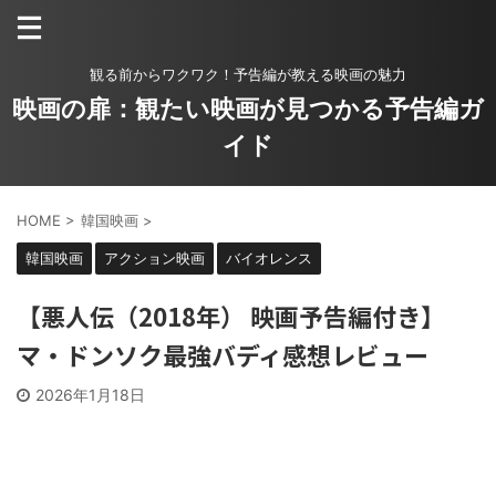
観る前からワクワク！予告編が教える映画の魅力
映画の扉：観たい映画が見つかる予告編ガ
イド
HOME
>
韓国映画
>
韓国映画
アクション映画
バイオレンス
【悪人伝（2018年） 映画予告編付き】
マ・ドンソク最強バディ感想レビュー
2026年1月18日