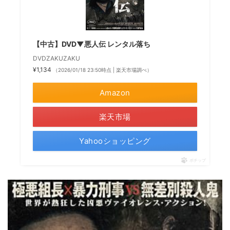
【中古】DVD▼悪人伝 レンタル落ち
DVDZAKUZAKU
¥1,134
（2026/01/18 23:50時点 | 楽天市場調べ）
Amazon
楽天市場
Yahooショッピング
ポチップ