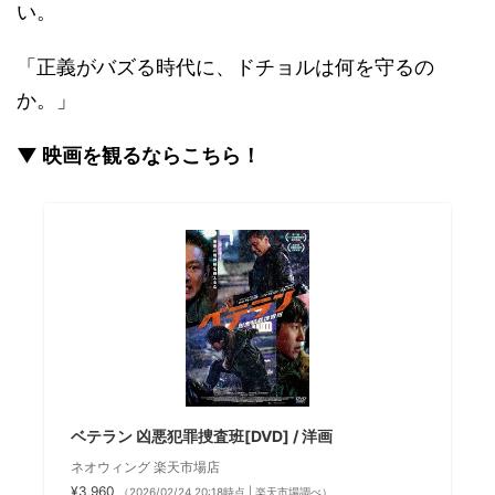
い。
「正義がバズる時代に、ドチョルは何を守るの
か。」
▼ 映画を観るならこちら！
ベテラン 凶悪犯罪捜査班[DVD] / 洋画
ネオウィング 楽天市場店
¥3,960
（2026/02/24 20:18時点 | 楽天市場調べ）