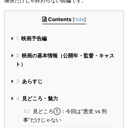
痛快だけじゃ終わらない続編です。
Contents
[
hide
]
1
映画予告編
2
映画の基本情報（公開年・監督・キャス
ト）
3
あらすじ
4
見どころ・魅力
4.1
見どころ①：今回は“悪党 vs 刑
事”だけじゃない