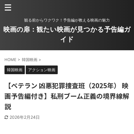
観る前からワクワク！予告編が教える映画の魅力
映画の扉：観たい映画が見つかる予告編ガ
イド
HOME
>
韓国映画
>
韓国映画
アクション映画
【ベテラン 凶悪犯罪捜査班（2025年） 映
画予告編付き】私刑ブーム正義の境界線解
説
2026年2月24日