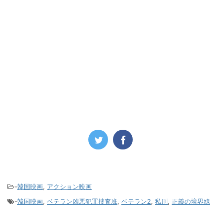
-
韓国映画
,
アクション映画
-
韓国映画
,
ベテラン凶悪犯罪捜査班
,
ベテラン2
,
私刑
,
正義の境界線