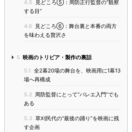
4.5
見どころ⑤：周防正行監督の“観察
する目”
4.6
見どころ⑥：舞台裏と本番の両方
を味わえる贅沢さ
5
映画のトリビア・製作の裏話
5.1
全2幕20場の舞台を、映画用に1幕13
場へ再構成
5.2
周防監督にとって“バレエ入門”でも
ある
5.3
草刈民代の“最後の踊り”を映画に残
す企画