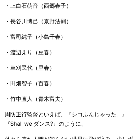
・上白石萌音（西郷春子）
・長谷川博己（京野法嗣）
・富司純子（小島千春）
・渡辺えり（豆春）
・草刈民代（里春）
・田畑智子（百春）
・竹中直人（青木富夫）
周防正行監督といえば、『シコふんじゃった。』
『Shall we ダンス?』のように、