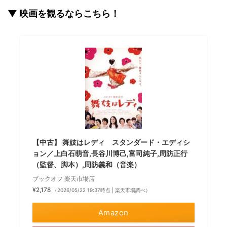
▼ 映画を観るならこちら！
【中古】 舞妓はレディ スタンダード・エディシ
ョン／上白石萌音,長谷川博己,富司純子,周防正行
（監督、脚本）,周防義和（音楽）
ブックオフ 楽天市場店
¥2,178
（2026/05/22 19:37時点 | 楽天市場調べ）
Amazon