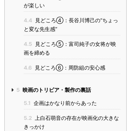
が楽しい
4.4
見どころ④：長谷川博己の“ちょっ
と変な先生感”
4.5
見どころ⑤：富司純子の女将が映
画を締める
4.6
見どころ⑥：周防組の安心感
5
映画のトリビア・製作の裏話
5.1
企画はかなり前からあった
5.2
上白石萌音の存在が映画化の大きな
きっかけ