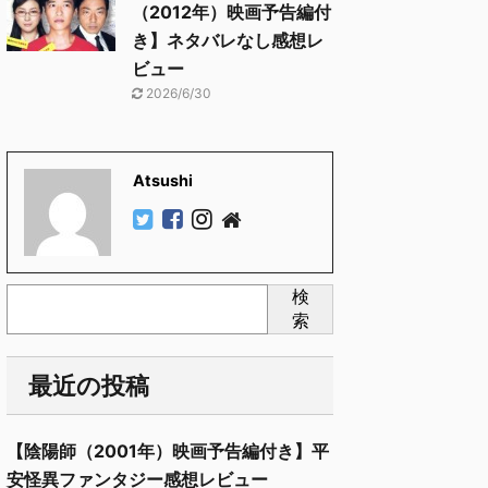
（2012年）映画予告編付
き】ネタバレなし感想レ
ビュー
2026/6/30
Atsushi
検
索
最近の投稿
【陰陽師（2001年）映画予告編付き】平
安怪異ファンタジー感想レビュー