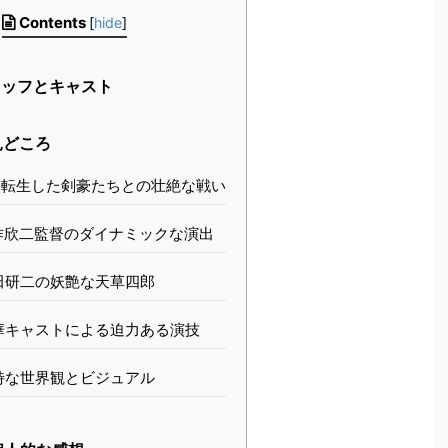
Contents
[
hide
]
ッフとキャスト
見どころ
転生した剣豪たちとの壮絶な戦い
欣二監督のダイナミックな演出
田研二の妖艶な天草四郎
華キャストによる迫力ある演技
特な世界観とビジュアル