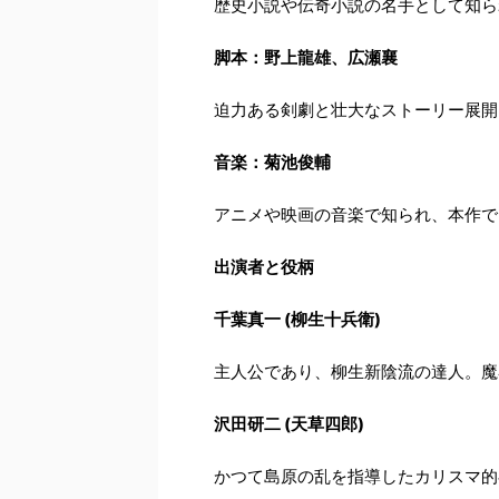
歴史小説や伝奇小説の名手として知ら
脚本：野上龍雄、広瀬襄
迫力ある剣劇と壮大なストーリー展開
音楽：菊池俊輔
アニメや映画の音楽で知られ、本作で
出演者と役柄
千葉真一 (柳生十兵衛)
主人公であり、柳生新陰流の達人。魔
沢田研二 (天草四郎)
かつて島原の乱を指導したカリスマ的