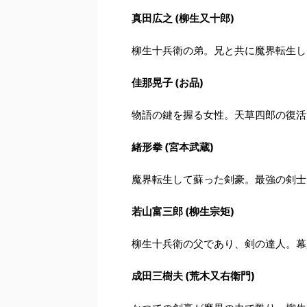
真田広之 (柳生又十郎)
柳生十兵衛の弟。兄と共に魔界転生し
佳那晃子 (お品)
物語の鍵を握る女性。天草四郎の復活
緒形拳 (宮本武蔵)
魔界転生して蘇った剣豪。最強の剣士
若山富三郎 (柳生宗矩)
柳生十兵衛の父であり、剣の達人。幕
成田三樹夫 (荒木又右衛門)