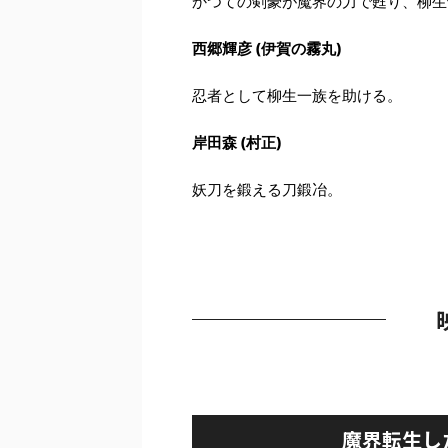
かつての剣豪が魔界の力で甦り、柳生
西郷輝彦 (伊賀の霧丸)
忍者として柳生一族を助ける。
岸田森 (村正)
妖刀を鍛える刀鍛冶。
魔界転生し