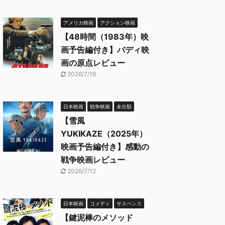
アメリカ映画
アクション映画
【48時間（1983年）映
画予告編付き】バディ映
画の原点レビュー
2026/7/16
日本映画
戦争映画
未分類
【雪風
YUKIKAZE（2025年）
映画予告編付き】感動の
戦争映画レビュー
2026/7/12
日本映画
コメディ
サスペンス
【鍵泥棒のメソッド