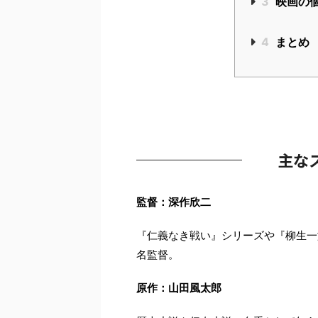
3
映画の
4
まとめ
主な
監督：深作欣二
『仁義なき戦い』シリーズや『柳生一
名監督。
原作：山田風太郎