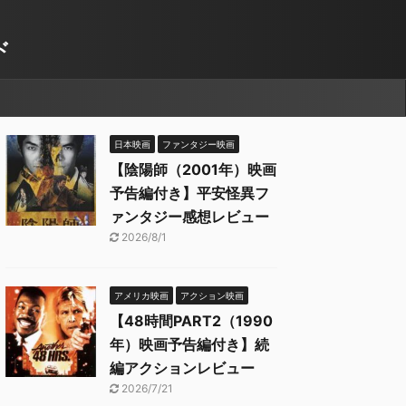
ド
日本映画
ファンタジー映画
【陰陽師（2001年）映画
予告編付き】平安怪異フ
ァンタジー感想レビュー
2026/8/1
アメリカ映画
アクション映画
【48時間PART2（1990
年）映画予告編付き】続
編アクションレビュー
2026/7/21