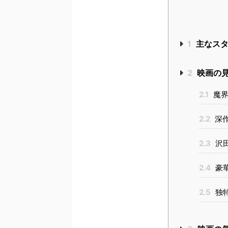
1
主なスタ
2
映画の
2.1
魔界
2.2
深作
2.3
沢
2.4
豪
2.5
独