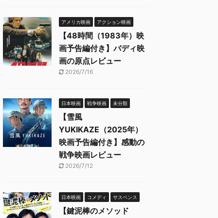
アメリカ映画
アクション映画
【48時間（1983年）映
画予告編付き】バディ映
画の原点レビュー
2026/7/16
日本映画
戦争映画
未分類
【雪風
YUKIKAZE（2025年）
映画予告編付き】感動の
戦争映画レビュー
2026/7/12
日本映画
コメディ
サスペンス
【鍵泥棒のメソッド