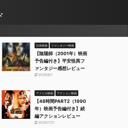
ド
日本映画
ファンタジー映画
【陰陽師（2001年）映画
予告編付き】平安怪異フ
ァンタジー感想レビュー
2026/8/1
アメリカ映画
アクション映画
【48時間PART2（1990
年）映画予告編付き】続
編アクションレビュー
2026/7/21