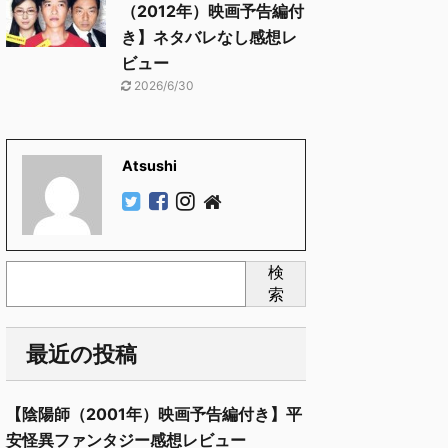
（2012年）映画予告編付
き】ネタバレなし感想レ
ビュー
2026/6/30
Atsushi
検
索
最近の投稿
【陰陽師（2001年）映画予告編付き】平
安怪異ファンタジー感想レビュー