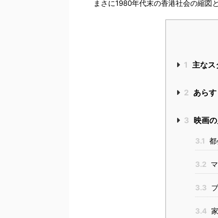
まさに1980年代末の香港社会の縮図
1
主なス
2
あらす
3
映画の
3.1
都
3.2
マ
3.3
ブ
3.4
家