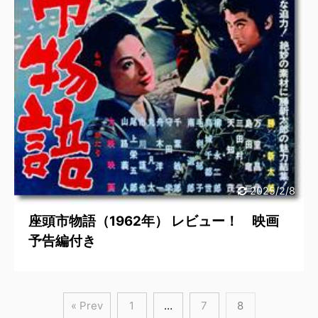
2025/2/8
座頭市物語（1962年） レビュー！ 映画
予告編付き
« Prev
1
…
7
8