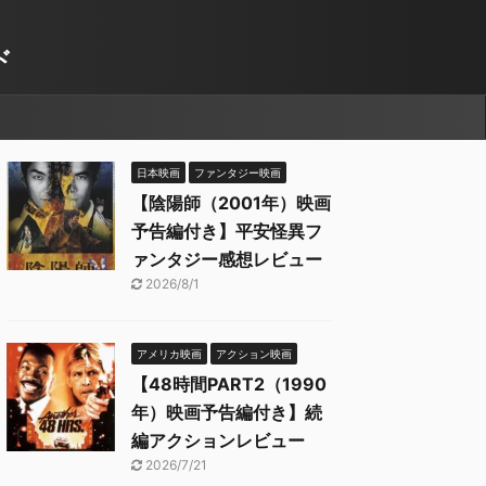
ド
日本映画
ファンタジー映画
【陰陽師（2001年）映画
予告編付き】平安怪異フ
ァンタジー感想レビュー
2026/8/1
アメリカ映画
アクション映画
【48時間PART2（1990
年）映画予告編付き】続
編アクションレビュー
2026/7/21