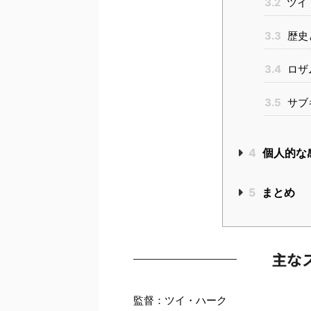
3.2
ツイ
3.3
歴史
3.4
ロザ
3.5
サブ
4
個人的な
5
まとめ
主な
監督：ツイ・ハーク