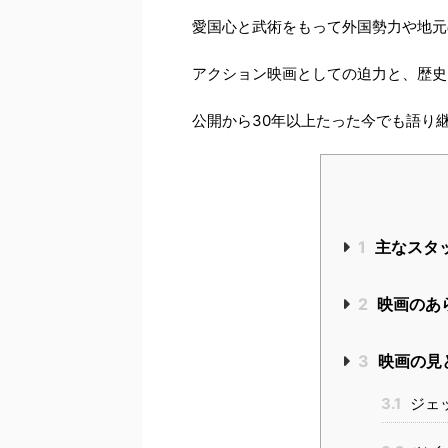
愛国心と武術をもって外国勢力や地元
アクション映画としての迫力と、歴史
公開から30年以上たった今でも語り
1
主なスタ
2
映画のあ
3
映画の見
3.1
ジェ