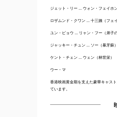
ジェット・リー … ウォン・フェイホ
ロザムンド・クワン … 十三姨（フェ
ユン・ピョウ … リャン・フー（弟子
ジャッキー・チュン … ソー（暴牙蘇
ケント・チェン … ウェン（林世栄）
ウー・マ
香港映画黄金期を支えた豪華キャスト
ています。