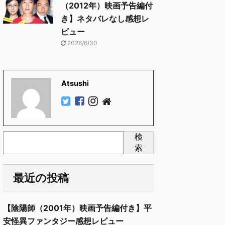
（2012年）映画予告編付
き】ネタバレなし感想レ
ビュー
2026/6/30
Atsushi
検
索
最近の投稿
【陰陽師（2001年）映画予告編付き】平
安怪異ファンタジー感想レビュー