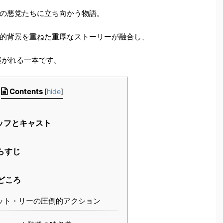
の悪党たちに立ち向かう物語。
的背景を重ねた重厚なストーリーが融合し、
継がれる一本です。
Contents
[
hide
]
ッフとキャスト
らすじ
どころ
ット・リーの圧倒的アクション