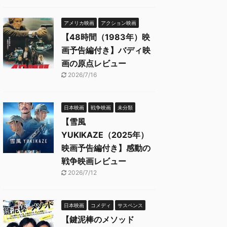
アメリカ映画
アクション映画
【48時間（1983年）映
画予告編付き】バディ映
画の原点レビュー
2026/7/16
日本映画
戦争映画
未分類
【雪風
YUKIKAZE（2025年）
映画予告編付き】感動の
戦争映画レビュー
2026/7/12
日本映画
コメディ
サスペンス
【鍵泥棒のメソッド