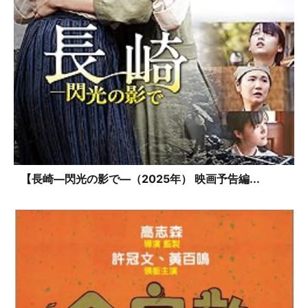
【長崎―閃光の影で―（2025年） 映画予告編...