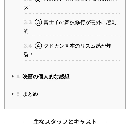
ス”
3.3
③ 富士子の舞妓修行が意外に感動
的
3.4
④ クドカン脚本のリズム感が炸
裂！
4
映画の個人的な感想
5
まとめ
主なスタッフとキャスト