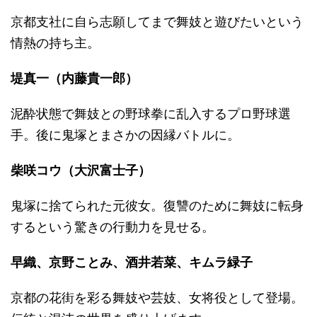
京都支社に自ら志願してまで舞妓と遊びたいという
情熱の持ち主。
堤真一（内藤貴一郎）
泥酔状態で舞妓との野球拳に乱入するプロ野球選
手。後に鬼塚とまさかの因縁バトルに。
柴咲コウ（大沢富士子）
鬼塚に捨てられた元彼女。復讐のために舞妓に転身
するという驚きの行動力を見せる。
早織、京野ことみ、酒井若菜、キムラ緑子
京都の花街を彩る舞妓や芸妓、女将役として登場。