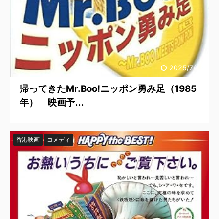
2025/7/13
帰ってきたMr.Boo!ニッポン勇み足（1985
年） 映画予...
香港映画
コメディ