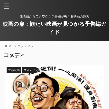
観る前からワクワク！予告編が教える映画の魅力
映画の扉：観たい映画が見つかる予告編ガ
イド
HOME
>
コメディ
>
コメディ
香港映画
コメディ